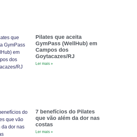
Pilates que aceita
GymPass (WellHub) em
Campos dos
Goytacazes/RJ
Ler mais »
7 benefícios do Pilates
que vão além da dor nas
costas
Ler mais »