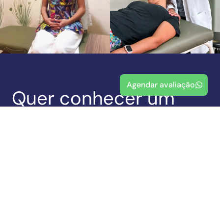
Agendar avaliação
Quer conhecer um
pouco mais do nosso
estúdio de pilates?
Siga-nos no
instagram.
Seguir @posturalfisio